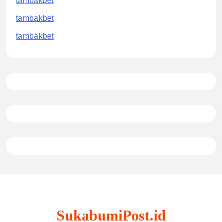
tambakbet
tambakbet
tambakbet
SukabumiPost.id