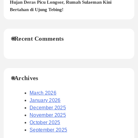
Hujan Deras Picu Longsor, Rumah Sulaeman Kini
Bertahan di Ujung Tebing!
Recent Comments
Archives
March 2026
January 2026
December 2025
November 2025
October 2025
September 2025