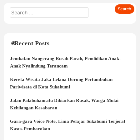
Recent Posts
Jembatan Nangerang Rusak Parah, Pendidikan Anak-
Anak Nyalindung Terancam
Kereta Wisata Jaka Lelana Dorong Pertumbuhan
Pariwisata di Kota Sukabumi
Jalan Palabuhanratu Dibiarkan Rusak, Warga Mulai
Kehilangan Kesabaran
Gara-gara Voice Note, Lima Pelajar Sukabumi Terjerat
Kasus Pembacokan