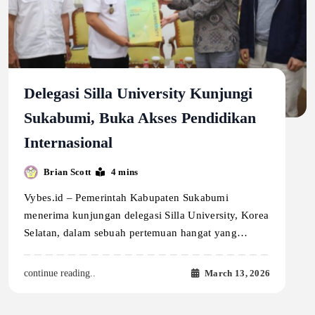
Delegasi Silla University Kunjungi
Sukabumi, Buka Akses Pendidikan
Internasional
Brian Scott
4 mins
Vybes.id – Pemerintah Kabupaten Sukabumi
menerima kunjungan delegasi Silla University, Korea
Selatan, dalam sebuah pertemuan hangat yang…
March 13, 2026
continue reading..