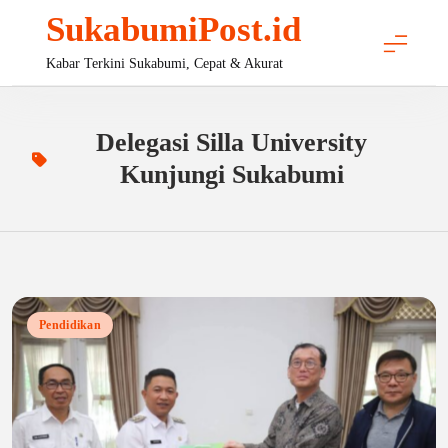
Skip
SukabumiPost.id
to
content
Kabar Terkini Sukabumi, Cepat & Akurat
Delegasi Silla University
Kunjungi Sukabumi
Pendidikan