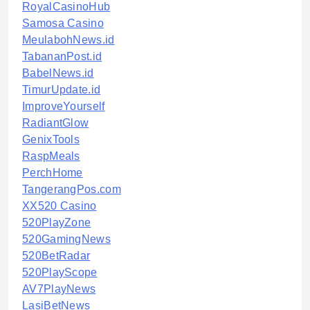
RoyalCasinoHub
Samosa Casino
MeulabohNews.id
TabananPost.id
BabelNews.id
TimurUpdate.id
ImproveYourself
RadiantGlow
GenixTools
RaspMeals
PerchHome
TangerangPos.com
XX520 Casino
520PlayZone
520GamingNews
520BetRadar
520PlayScope
AV7PlayNews
LasiBetNews