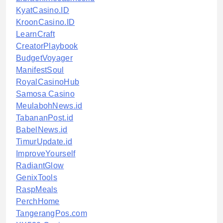
KyatCasino.ID
KroonCasino.ID
LearnCraft
CreatorPlaybook
BudgetVoyager
ManifestSoul
RoyalCasinoHub
Samosa Casino
MeulabohNews.id
TabananPost.id
BabelNews.id
TimurUpdate.id
ImproveYourself
RadiantGlow
GenixTools
RaspMeals
PerchHome
TangerangPos.com