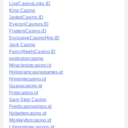
LiveCasinoLinks.ID
King Casino
JadedCasino.ID
EyeconCasinos.ID
FindersCasino.ID
ExclusiveCasinoHire.ID
Jack Casino
FancyReelsCasino.ID
explosioncasino
Miracleslotcasino.id
Hologramcasinogames.id
Himontecasino.id
Guavacasino.id
Froecasino.id
Gam Stop Casino
Freshcasinoglass.id
Nobettercasino.id
Monkeyfuncasino.id
Libraonlinecasinos.id