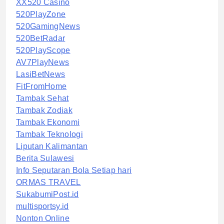
XX520 Casino
520PlayZone
520GamingNews
520BetRadar
520PlayScope
AV7PlayNews
LasiBetNews
FitFromHome
Tambak Sehat
Tambak Zodiak
Tambak Ekonomi
Tambak Teknologi
Liputan Kalimantan
Berita Sulawesi
Info Seputaran Bola Setiap hari
ORMAS TRAVEL
SukabumiPost.id
multisportsy.id
Nonton Online