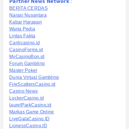
𝗣𝗮𝗿𝘁𝗻𝗲𝗿 𝗡𝗲𝘄𝘀 𝗡𝗲𝘁𝘄𝗼𝗿𝗸 :
BERITA CERDAS
Narasi Nusantara
Kabar Harapan
Warta Pedia
Lintas Fakta
Canlicasino.id
CasinoForms.id
MyCasinoBon.id
Forum Gambling
Master Poker
Dunia Virtual Gambling
FireScattersCasino.id
Casino News
LockerCasino.id
laurelParkCasino.id
Markas Game Online
LiveGalaCasino.ID
LionessCasino.ID