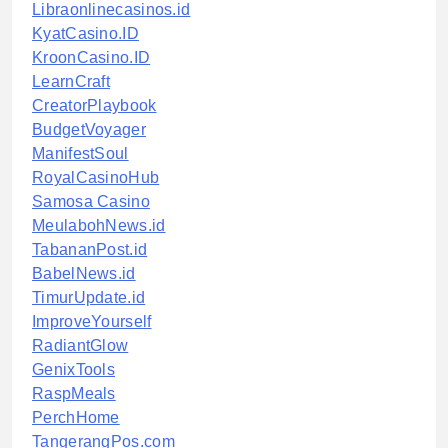
Libraonlinecasinos.id
KyatCasino.ID
KroonCasino.ID
LearnCraft
CreatorPlaybook
BudgetVoyager
ManifestSoul
RoyalCasinoHub
Samosa Casino
MeulabohNews.id
TabananPost.id
BabelNews.id
TimurUpdate.id
ImproveYourself
RadiantGlow
GenixTools
RaspMeals
PerchHome
TangerangPos.com