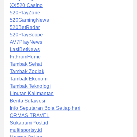
XX520 Casino
520PlayZone
520GamingNews
520BetRadar
520PlayScope
AV7PlayNews
LasiBetNews
FitFromHome
Tambak Sehat
Tambak Zodiak
Tambak Ekonomi
Tambak Teknologi
Liputan Kalimantan
Berita Sulawesi
Info Seputaran Bola Setiap hari
ORMAS TRAVEL
SukabumiPost.id
multisportsy.id