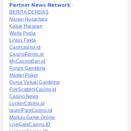
𝗣𝗮𝗿𝘁𝗻𝗲𝗿 𝗡𝗲𝘄𝘀 𝗡𝗲𝘁𝘄𝗼𝗿𝗸 :
BERITA CERDAS
Narasi Nusantara
Kabar Harapan
Warta Pedia
Lintas Fakta
Canlicasino.id
CasinoForms.id
MyCasinoBon.id
Forum Gambling
Master Poker
Dunia Virtual Gambling
FireScattersCasino.id
Casino News
LockerCasino.id
laurelParkCasino.id
Markas Game Online
LiveGalaCasino.ID