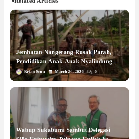
Related Articles
Jembatan Nangerang Rusak Parah,
Pendidikan Anak-Anak Nyalindung
Terancam
Brian Scott
March 26, 2026
0
Wabup Sukabumi Sambut Delegasi