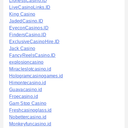
LionessCasino.ID
LiveCasinoLinks.ID
King Casino
JadedCasino.ID
EyeconCasinos.ID
FindersCasino.ID
ExclusiveCasinoHire.ID
Jack Casino
FancyReelsCasino.ID
explosioncasino
Miracleslotcasino.id
Hologramcasinogames.id
Himontecasino.id
Guavacasino.id
Froecasino.id
Gam Stop Casino
Freshcasinoglass.id
Nobettercasino.id
Monkeyfuncasino.id