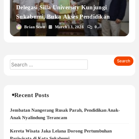
Delegasi Silla University Kunjungi
Sukabumi, Buka Akses Pendidikan
Internasional
Brian Scott
March 13, 2026
0
Recent Posts
Jembatan Nangerang Rusak Parah, Pendidikan Anak-
Anak Nyalindung Terancam
Kereta Wisata Jaka Lelana Dorong Pertumbuhan
Pariwisata di Kota Sukabumi