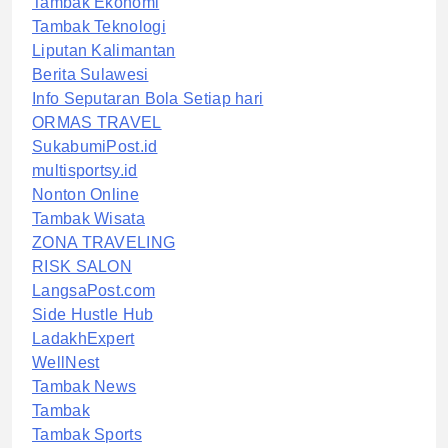
Tambak Ekonomi
Tambak Teknologi
Liputan Kalimantan
Berita Sulawesi
Info Seputaran Bola Setiap hari
ORMAS TRAVEL
SukabumiPost.id
multisportsy.id
Nonton Online
Tambak Wisata
ZONA TRAVELING
RISK SALON
LangsaPost.com
Side Hustle Hub
LadakhExpert
WellNest
Tambak News
Tambak
Tambak Sports