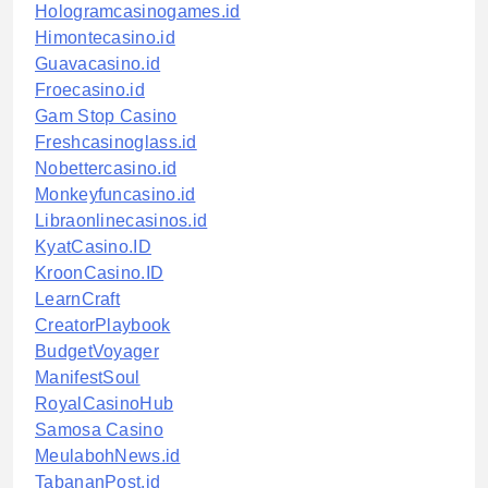
Hologramcasinogames.id
Himontecasino.id
Guavacasino.id
Froecasino.id
Gam Stop Casino
Freshcasinoglass.id
Nobettercasino.id
Monkeyfuncasino.id
Libraonlinecasinos.id
KyatCasino.ID
KroonCasino.ID
LearnCraft
CreatorPlaybook
BudgetVoyager
ManifestSoul
RoyalCasinoHub
Samosa Casino
MeulabohNews.id
TabananPost.id