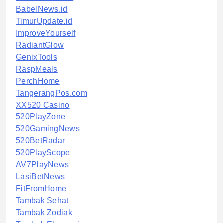
BabelNews.id
TimurUpdate.id
ImproveYourself
RadiantGlow
GenixTools
RaspMeals
PerchHome
TangerangPos.com
XX520 Casino
520PlayZone
520GamingNews
520BetRadar
520PlayScope
AV7PlayNews
LasiBetNews
FitFromHome
Tambak Sehat
Tambak Zodiak