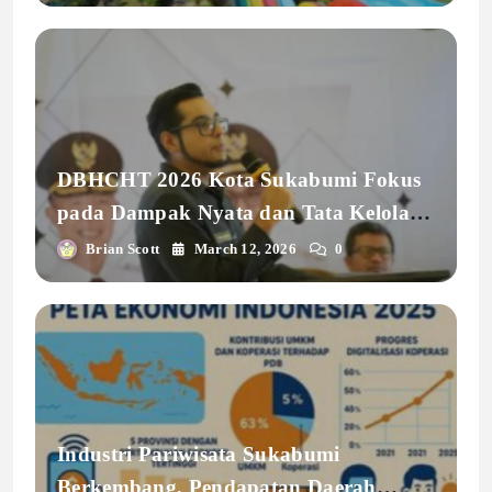
DBHCHT 2026 Kota Sukabumi Fokus
pada Dampak Nyata dan Tata Kelola
Profesional
Brian Scott
March 12, 2026
0
Industri Pariwisata Sukabumi
Berkembang, Pendapatan Daerah