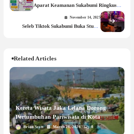
Aparat Keamanan Sukabumi Ringkus
Sindikat Ganjil-genap Di Jalur Wisata
November 14, 2025
Seleb Tiktok Sukabumi Buka Studio
Konten Di Kota, Kolaborasi Dengan
Brand
Related Articles
Kereta Wisata Jaka Lelana Dorong
Pertumbuhan Pariwisata di Kota
Sukabumi
Brian Scott
March 26, 2026
0