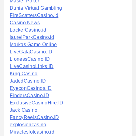
Master Poker
Dunia Virtual Gambling
FireScattersCasino.id
Casino News
LockerCasino.id
laurelParkCasino.id
Markas Game Online
LiveGalaCasino.ID
LionessCasino.ID
LiveCasinoLinks.ID
King Casino
JadedCasino.ID
EyeconCasinos.ID
FindersCasino.ID
ExclusiveCasinoHire.ID
Jack Casino
FancyReelsCasino.ID
explosioncasino
Miracleslotcasino.id