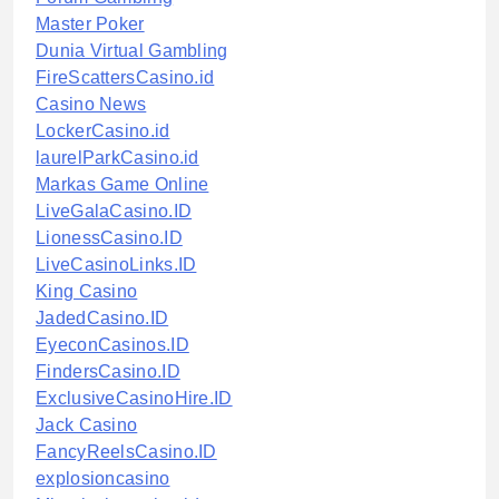
Master Poker
Dunia Virtual Gambling
FireScattersCasino.id
Casino News
LockerCasino.id
laurelParkCasino.id
Markas Game Online
LiveGalaCasino.ID
LionessCasino.ID
LiveCasinoLinks.ID
King Casino
JadedCasino.ID
EyeconCasinos.ID
FindersCasino.ID
ExclusiveCasinoHire.ID
Jack Casino
FancyReelsCasino.ID
explosioncasino