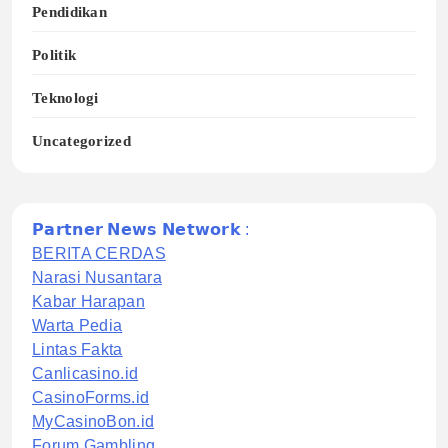
Pendidikan
Politik
Teknologi
Uncategorized
𝗣𝗮𝗿𝘁𝗻𝗲𝗿 𝗡𝗲𝘄𝘀 𝗡𝗲𝘁𝘄𝗼𝗿𝗸 :
BERITA CERDAS
Narasi Nusantara
Kabar Harapan
Warta Pedia
Lintas Fakta
Canlicasino.id
CasinoForms.id
MyCasinoBon.id
Forum Gambling