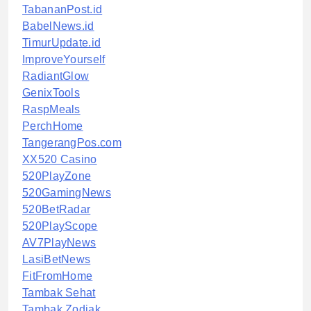
TabananPost.id
BabelNews.id
TimurUpdate.id
ImproveYourself
RadiantGlow
GenixTools
RaspMeals
PerchHome
TangerangPos.com
XX520 Casino
520PlayZone
520GamingNews
520BetRadar
520PlayScope
AV7PlayNews
LasiBetNews
FitFromHome
Tambak Sehat
Tambak Zodiak