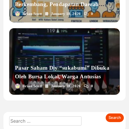
Berkembang, Pendapatan Daerah
Tumbuh Dua Digit
Brian Scott
January 18, 2026
0
Pasar Saham Diy “sukabumi” Dibuka
Oleh Bursa Lokal, Warga Antusias
Brian Scott
January 18, 2026
0