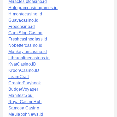
Miracleslotcasino.id
Hologramcasinogames.id
Himontecasino.id
Guavacasino.id
Froecasino.id
Gam Stop Casino
Freshcasinoglass.id
Nobettercasino.id
Monkeyfuncasino.id
Libraonlinecasinos.id
KyatCasino.ID
KroonCasino.ID
LearnCraft
CreatorPlaybook
BudgetVoyager
ManifestSoul
RoyalCasinoHub
Samosa Casino
MeulabohNews.id