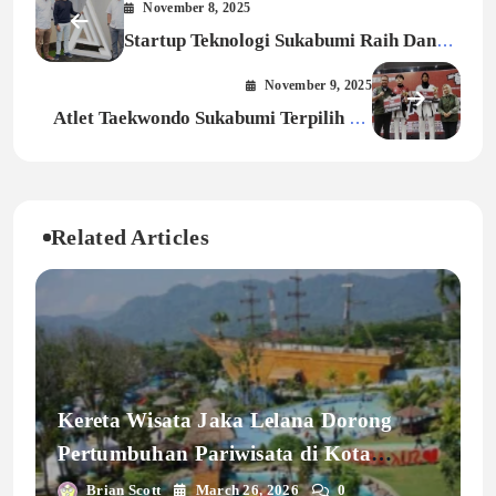
November 8, 2025
Startup Teknologi Sukabumi Raih Dana
Investasi Seri A, Fokus Smart City
November 9, 2025
Atlet Taekwondo Sukabumi Terpilih Ke
Tim Nasional: “bangga Bawa Nama
Kota”
Related Articles
Kereta Wisata Jaka Lelana Dorong
Pertumbuhan Pariwisata di Kota
Sukabumi
Brian Scott
March 26, 2026
0