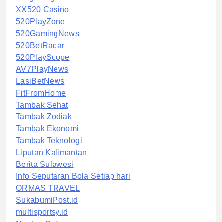
XX520 Casino
520PlayZone
520GamingNews
520BetRadar
520PlayScope
AV7PlayNews
LasiBetNews
FitFromHome
Tambak Sehat
Tambak Zodiak
Tambak Ekonomi
Tambak Teknologi
Liputan Kalimantan
Berita Sulawesi
Info Seputaran Bola Setiap hari
ORMAS TRAVEL
SukabumiPost.id
multisportsy.id