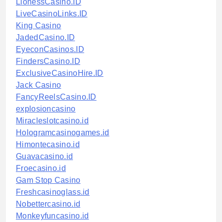
LionessCasino.ID
LiveCasinoLinks.ID
King Casino
JadedCasino.ID
EyeconCasinos.ID
FindersCasino.ID
ExclusiveCasinoHire.ID
Jack Casino
FancyReelsCasino.ID
explosioncasino
Miracleslotcasino.id
Hologramcasinogames.id
Himontecasino.id
Guavacasino.id
Froecasino.id
Gam Stop Casino
Freshcasinoglass.id
Nobettercasino.id
Monkeyfuncasino.id