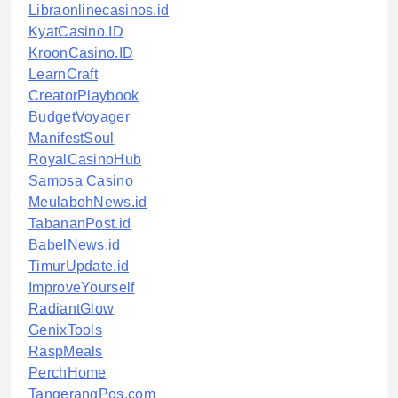
Libraonlinecasinos.id
KyatCasino.ID
KroonCasino.ID
LearnCraft
CreatorPlaybook
BudgetVoyager
ManifestSoul
RoyalCasinoHub
Samosa Casino
MeulabohNews.id
TabananPost.id
BabelNews.id
TimurUpdate.id
ImproveYourself
RadiantGlow
GenixTools
RaspMeals
PerchHome
TangerangPos.com