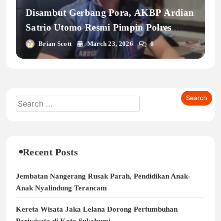
Disambut Gerbang Pora, AKBP Ardian
Satrio Utomo Resmi Pimpin Polres
Sukabumi Kota
Brian Scott
March 23, 2026
0
Recent Posts
Jembatan Nangerang Rusak Parah, Pendidikan Anak-
Anak Nyalindung Terancam
Kereta Wisata Jaka Lelana Dorong Pertumbuhan
Pariwisata di Kota Sukabumi