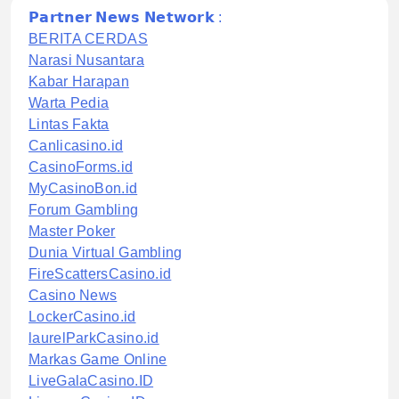
𝗣𝗮𝗿𝘁𝗻𝗲𝗿 𝗡𝗲𝘄𝘀 𝗡𝗲𝘁𝘄𝗼𝗿𝗸 :
BERITA CERDAS
Narasi Nusantara
Kabar Harapan
Warta Pedia
Lintas Fakta
Canlicasino.id
CasinoForms.id
MyCasinoBon.id
Forum Gambling
Master Poker
Dunia Virtual Gambling
FireScattersCasino.id
Casino News
LockerCasino.id
laurelParkCasino.id
Markas Game Online
LiveGalaCasino.ID