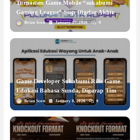
Turnamen Game Mobile “sukabumi
Gaming League” Siap Digelar Akhir
Bulan
Brian Scott
January 17, 2026
0
Game Developer Sukabumi Rilis Game
Edukasi Bahasa Sunda, Digarap Tim
Lokal
Brian Scott
January 8, 2026
0