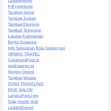
LasiBetNews
FitFromHome
Tambak Sehat
Tambak Zodiak
Tambak Ekonomi
Tambak Teknologi
Liputan Kalimantan
Berita Sulawesi
Info Seputaran Bola Setiap hari
ORMAS TRAVEL
SukabumiPost.id
multisportsy.id
Nonton Online
Tambak Wisata
ZONA TRAVELING
RISK SALON
LangsaPost.com
Side Hustle Hub
LadakhExpert