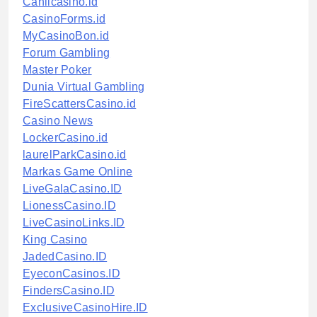
Canlicasino.id
CasinoForms.id
MyCasinoBon.id
Forum Gambling
Master Poker
Dunia Virtual Gambling
FireScattersCasino.id
Casino News
LockerCasino.id
laurelParkCasino.id
Markas Game Online
LiveGalaCasino.ID
LionessCasino.ID
LiveCasinoLinks.ID
King Casino
JadedCasino.ID
EyeconCasinos.ID
FindersCasino.ID
ExclusiveCasinoHire.ID