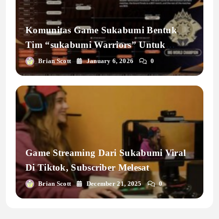
Komunitas Game Sukabumi Bentuk
Tim “sukabumi Warriors” Untuk
Kejuaraan Nasional
Brian Scott
January 6, 2026
0
Game Streaming Dari Sukabumi Viral
Di Tiktok, Subscriber Melesat
Brian Scott
December 21, 2025
0