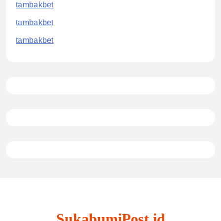
tambakbet
tambakbet
tambakbet
SukabumiPost.id