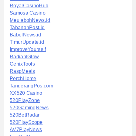
RoyalCasinoHub
Samosa Casino
MeulabohNews.id
TabananPost.id
BabelNews.id
TimurUpdate.id
ImproveYourself
RadiantGlow
GenixTools
RaspMeals
PerchHome
TangerangPos.com
XX520 Casino
520PlayZone
520GamingNews
520BetRadar
520PlayScope
AV7PlayNews