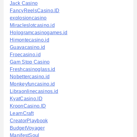
Jack Casino
FancyReelsCasino.ID
explosioncasino
Miracleslotcasino.id
Hologramcasinogames.id
Himontecasino.id
Guavacasino.id
Froecasino.id
Gam Stop Casino
Freshcasinoglass.id
Nobettercasino.id
Monkeyfuncasino.id
Libraonlinecasinos.id
KyatCasino.ID
KroonCasino.ID
LearnCraft
CreatorPlaybook
BudgetVoyager
ManifestSoul