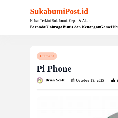
Skip
to
SukabumiPost.id
content
Kabar Terkini Sukabumi, Cepat & Akurat
Beranda
Olahraga
Bisnis dan Keuangan
Game
Hib
Otomotif
Pi Phone
Brian Scott
October 19, 2025