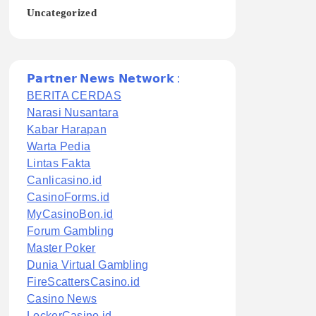
Uncategorized
𝗣𝗮𝗿𝘁𝗻𝗲𝗿 𝗡𝗲𝘄𝘀 𝗡𝗲𝘁𝘄𝗼𝗿𝗸 :
BERITA CERDAS
Narasi Nusantara
Kabar Harapan
Warta Pedia
Lintas Fakta
Canlicasino.id
CasinoForms.id
MyCasinoBon.id
Forum Gambling
Master Poker
Dunia Virtual Gambling
FireScattersCasino.id
Casino News
LockerCasino.id