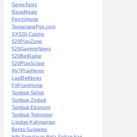
GenixTools
RaspMeals
PerchHome
TangerangPos.com
XX520 Casino
520PlayZone
520GamingNews
520BetRadar
520PlayScope
AV7PlayNews
LasiBetNews
FitFromHome
Tambak Sehat
Tambak Zodiak
Tambak Ekonomi
Tambak Teknologi
Liputan Kalimantan
Berita Sulawesi
Info Seputaran Bola Setiap hari