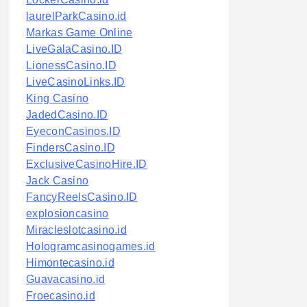
laurelParkCasino.id
Markas Game Online
LiveGalaCasino.ID
LionessCasino.ID
LiveCasinoLinks.ID
King Casino
JadedCasino.ID
EyeconCasinos.ID
FindersCasino.ID
ExclusiveCasinoHire.ID
Jack Casino
FancyReelsCasino.ID
explosioncasino
Miracleslotcasino.id
Hologramcasinogames.id
Himontecasino.id
Guavacasino.id
Froecasino.id