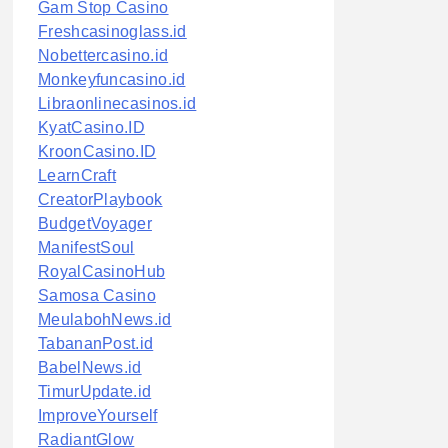
Gam Stop Casino
Freshcasinoglass.id
Nobettercasino.id
Monkeyfuncasino.id
Libraonlinecasinos.id
KyatCasino.ID
KroonCasino.ID
LearnCraft
CreatorPlaybook
BudgetVoyager
ManifestSoul
RoyalCasinoHub
Samosa Casino
MeulabohNews.id
TabananPost.id
BabelNews.id
TimurUpdate.id
ImproveYourself
RadiantGlow