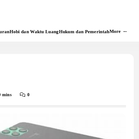
More
uran
Hobi dan Waktu Luang
Hukum dan Pemerintah
9 mins
0