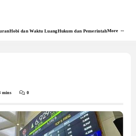
More
uran
Hobi dan Waktu Luang
Hukum dan Pemerintah
8 mins
0