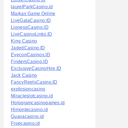
laurelParkCasino.id
Markas Game Online
LiveGalaCasino.ID
LionessCasino.ID
LiveCasinoLinks.ID
King Casino
JadedCasino.ID
EyeconCasinos.ID
FindersCasino.ID
ExclusiveCasinoHire.ID
Jack Casino
FancyReelsCasino.ID
explosioncasino
Miracleslotcasino.id
Hologramcasinogames.id
Himontecasino.id
Guavacasino.id
Froecasino.id