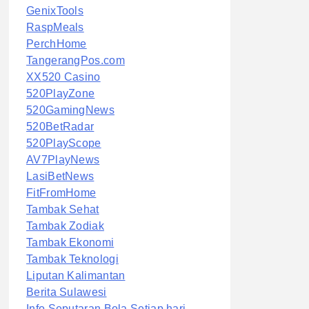
GenixTools
RaspMeals
PerchHome
TangerangPos.com
XX520 Casino
520PlayZone
520GamingNews
520BetRadar
520PlayScope
AV7PlayNews
LasiBetNews
FitFromHome
Tambak Sehat
Tambak Zodiak
Tambak Ekonomi
Tambak Teknologi
Liputan Kalimantan
Berita Sulawesi
Info Seputaran Bola Setiap hari