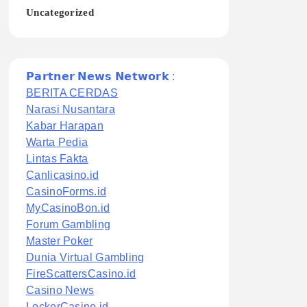
Uncategorized
𝗣𝗮𝗿𝘁𝗻𝗲𝗿 𝗡𝗲𝘄𝘀 𝗡𝗲𝘁𝘄𝗼𝗿𝗸 :
BERITA CERDAS
Narasi Nusantara
Kabar Harapan
Warta Pedia
Lintas Fakta
Canlicasino.id
CasinoForms.id
MyCasinoBon.id
Forum Gambling
Master Poker
Dunia Virtual Gambling
FireScattersCasino.id
Casino News
LockerCasino.id