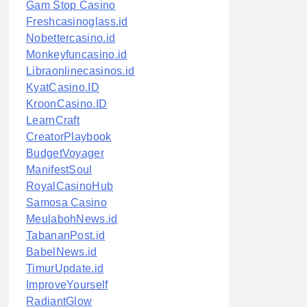
Gam Stop Casino
Freshcasinoglass.id
Nobettercasino.id
Monkeyfuncasino.id
Libraonlinecasinos.id
KyatCasino.ID
KroonCasino.ID
LearnCraft
CreatorPlaybook
BudgetVoyager
ManifestSoul
RoyalCasinoHub
Samosa Casino
MeulabohNews.id
TabananPost.id
BabelNews.id
TimurUpdate.id
ImproveYourself
RadiantGlow