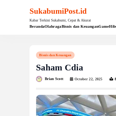
Skip
to
SukabumiPost.id
content
Kabar Terkini Sukabumi, Cepat & Akurat
Beranda
Olahraga
Bisnis dan Keuangan
Game
Hib
Bisnis dan Keuangan
Saham Cdia
Brian Scott
October 22, 2025