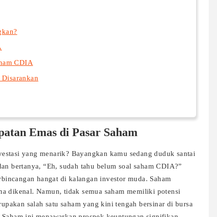
gkan?
A
aham CDIA
g Disarankan
atan Emas di Pasar Saham
vestasi yang menarik? Bayangkan kamu sedang duduk santai
 dan bertanya, “Eh, sudah tahu belum soal saham CDIA?”
perbincangan hangat di kalangan investor muda. Saham
ma dikenal. Namun, tidak semua saham memiliki potensi
pakan salah satu saham yang kini tengah bersinar di bursa
? Saham ini menawarkan prospek keuntungan signifikan,