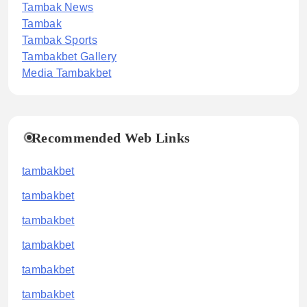
Tambak News
Tambak
Tambak Sports
Tambakbet Gallery
Media Tambakbet
Recommended Web Links
tambakbet
tambakbet
tambakbet
tambakbet
tambakbet
tambakbet