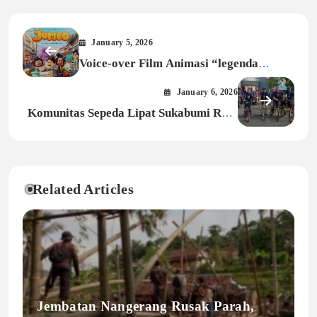
January 5, 2026
Voice-over Film Animasi “legenda
Sukabumi” Diisi Aktor Lokal Terkenal
January 6, 2026
Komunitas Sepeda Lipat Sukabumi Rute
Baru Ke Puncak Gunung Gede
Related Articles
Jembatan Nangerang Rusak Parah,