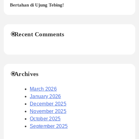
Bertahan di Ujung Tebing!
Recent Comments
Archives
March 2026
January 2026
December 2025
November 2025
October 2025
September 2025