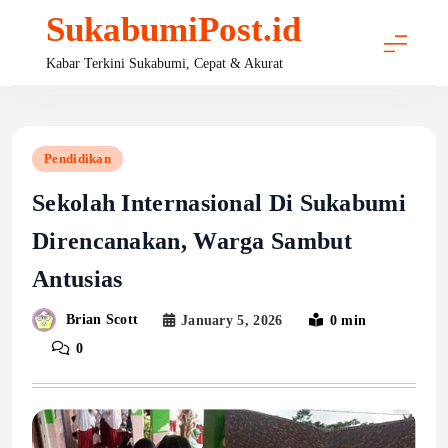
Skip
SukabumiPost.id
to
content
Kabar Terkini Sukabumi, Cepat & Akurat
Pendidikan
Sekolah Internasional Di Sukabumi
Direncanakan, Warga Sambut
Antusias
Brian Scott
January 5, 2026
0 min
0