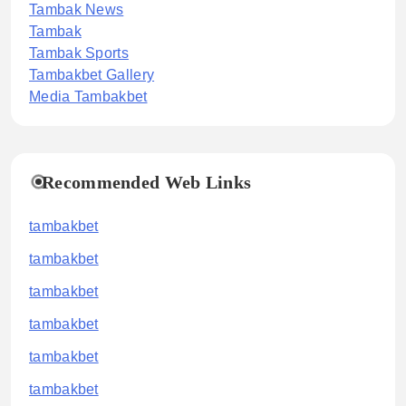
Tambak News
Tambak
Tambak Sports
Tambakbet Gallery
Media Tambakbet
Recommended Web Links
tambakbet
tambakbet
tambakbet
tambakbet
tambakbet
tambakbet