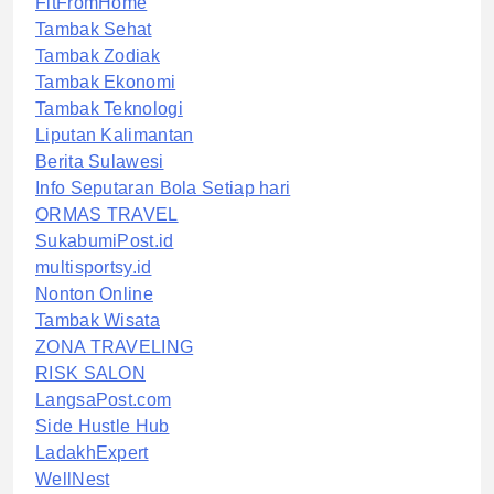
FitFromHome
Tambak Sehat
Tambak Zodiak
Tambak Ekonomi
Tambak Teknologi
Liputan Kalimantan
Berita Sulawesi
Info Seputaran Bola Setiap hari
ORMAS TRAVEL
SukabumiPost.id
multisportsy.id
Nonton Online
Tambak Wisata
ZONA TRAVELING
RISK SALON
LangsaPost.com
Side Hustle Hub
LadakhExpert
WellNest