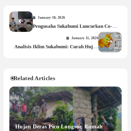
January 10, 2026
Pengusaha Sukabumi Luncurkan Co-
working Space, Wujudkan Ekosistem
January 11, 2026
Kreatif
Analisis Iklim Sukabumi: Curah Hujan
Meningkat, Ancaman Banjir Bertambah
Related Articles
Hujan Deras Picu Longsor, Rumah