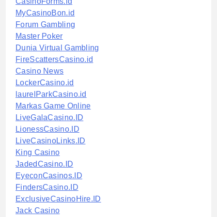
CasinoForms.id
MyCasinoBon.id
Forum Gambling
Master Poker
Dunia Virtual Gambling
FireScattersCasino.id
Casino News
LockerCasino.id
laurelParkCasino.id
Markas Game Online
LiveGalaCasino.ID
LionessCasino.ID
LiveCasinoLinks.ID
King Casino
JadedCasino.ID
EyeconCasinos.ID
FindersCasino.ID
ExclusiveCasinoHire.ID
Jack Casino