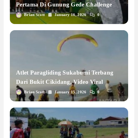
Pertama Di Gunung Gede Challenge
Brian Scott
January 16, 2026
0
Atlet Paragliding Sukabumi Terbang
Dari Bukit Cikidang, Video Viral
Brian Scott
January 15, 2026
0