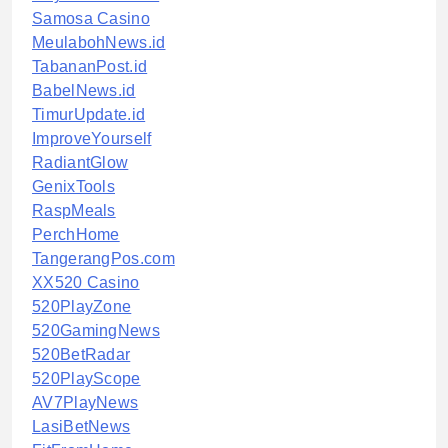
Samosa Casino
MeulabohNews.id
TabananPost.id
BabelNews.id
TimurUpdate.id
ImproveYourself
RadiantGlow
GenixTools
RaspMeals
PerchHome
TangerangPos.com
XX520 Casino
520PlayZone
520GamingNews
520BetRadar
520PlayScope
AV7PlayNews
LasiBetNews