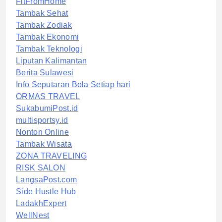
FitFromHome
Tambak Sehat
Tambak Zodiak
Tambak Ekonomi
Tambak Teknologi
Liputan Kalimantan
Berita Sulawesi
Info Seputaran Bola Setiap hari
ORMAS TRAVEL
SukabumiPost.id
multisportsy.id
Nonton Online
Tambak Wisata
ZONA TRAVELING
RISK SALON
LangsaPost.com
Side Hustle Hub
LadakhExpert
WellNest