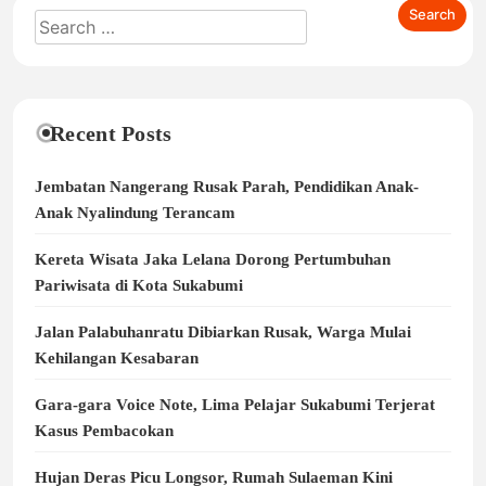
Recent Posts
Jembatan Nangerang Rusak Parah, Pendidikan Anak-
Anak Nyalindung Terancam
Kereta Wisata Jaka Lelana Dorong Pertumbuhan
Pariwisata di Kota Sukabumi
Jalan Palabuhanratu Dibiarkan Rusak, Warga Mulai
Kehilangan Kesabaran
Gara-gara Voice Note, Lima Pelajar Sukabumi Terjerat
Kasus Pembacokan
Hujan Deras Picu Longsor, Rumah Sulaeman Kini