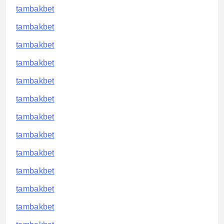
tambakbet
tambakbet
tambakbet
tambakbet
tambakbet
tambakbet
tambakbet
tambakbet
tambakbet
tambakbet
tambakbet
tambakbet