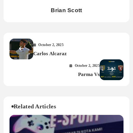
Brian Scott
October 2, 2025
Carlos Alcaraz
October 2, 2025
Parma Vs
Related Articles