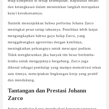
tetap kompetitif di setiap kesempatan. Keputusan berani
dan ketangkasan dalam menentukan langkah merupakan
kunci kesuksesannya.
Statistik menunjukkan bahwa performa Johann Zarco
meningkat pesat setiap tahunnya. Penelitian lebih lanjut
mengungkapkan bahwa gaya balap Zarco, yang
menggabungkan agresivitas dengan ketelitian,
meningkatkan peluangnya untuk mencapai podium.
Tidak mengherankan jika banyak tim besar berlomba-
lomba untuk mengajaknya bergabung. Zarco juga
dikenal sebagai pembalap yang mampu memotivasi rekan
satu timnya, menciptakan lingkungan kerja yang positif
dan mendukung.
Tantangan dan Prestasi Johann
Zarco
Setiap pembalap harus menghadapi beragam tantangan,