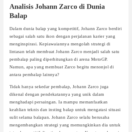
Analisis Johann Zarco di Dunia
Balap
Dalam dunia balap yang kompetitif, Johann Zarco berdiri
sebagai salah satu ikon dengan perjalanan karier yang
menginspirasi. Kepiawaiannya mengolah strategi di
lintasan telah membuat Johann Zarco menjadi salah satu
pembalap paling diperhitungkan di arena MotoGP.
Namun, apa yang membuat Zarco begitu menonjol di
antara pembalap lainnya?
Tidak hanya sekedar pembalap, Johann Zarco juga
dikenal dengan pendekatannya yang unik dalam
menghadapi persaingan. Ia mampu memanfaatkan
keahlian teknis dan insting balap untuk mengatasi situasi
sulit selama balapan. Johann Zarco selalu berusaha
mengembangkan strategi yang memungkinkan dia untuk