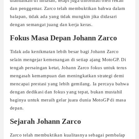
diandalkan di lintasan, tetapi juga dihormati oleh rekan
dan penggemar. Zarco telah membuktikan bahwa dalam
balapan, tidak ada yang tidak mungkin jika didasari
dengan semangat juang dan kerja keras.
Fokus Masa Depan Johann Zarco
Tidak ada kenikmatan lebih besar bagi Johann Zarco
selain mengejar kemenangan di setiap ajang MotoGP. Di
tengah persaingan ketat, Johann Zarco fokus untuk terus
mengasah kemampuan dan meningkatkan strategi demi
mencapai prestasi yang lebih gemilang. Ia percaya bahwa
dengan dedikasi dan fokus yang tepat, bukan mustahil
baginya untuk meraih gelar juara dunia MotoGP di masa
depan.
Sejarah Johann Zarco
Zarco telah membuktikan kualitasnya sebagai pembalap