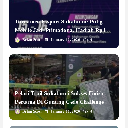
Turnamen E-sport Sukabumi: Pubg
Mobile Jadi Primadona, Hadiah Rp100
Juta
Brian Scott
January 16, 2026
0
Pelari Trail Sukabumi Sukses Finish
Pertama Di Gunung Gede Challenge
Brian Scott
January 16, 2026
0