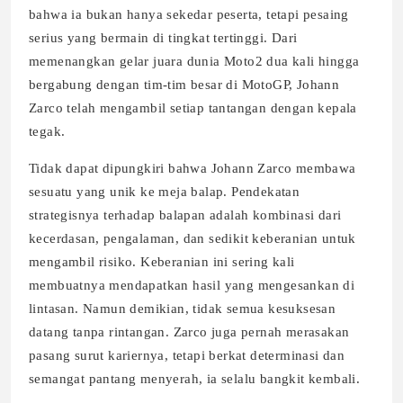
bahwa ia bukan hanya sekedar peserta, tetapi pesaing
serius yang bermain di tingkat tertinggi. Dari
memenangkan gelar juara dunia Moto2 dua kali hingga
bergabung dengan tim-tim besar di MotoGP, Johann
Zarco telah mengambil setiap tantangan dengan kepala
tegak.
Tidak dapat dipungkiri bahwa Johann Zarco membawa
sesuatu yang unik ke meja balap. Pendekatan
strategisnya terhadap balapan adalah kombinasi dari
kecerdasan, pengalaman, dan sedikit keberanian untuk
mengambil risiko. Keberanian ini sering kali
membuatnya mendapatkan hasil yang mengesankan di
lintasan. Namun demikian, tidak semua kesuksesan
datang tanpa rintangan. Zarco juga pernah merasakan
pasang surut kariernya, tetapi berkat determinasi dan
semangat pantang menyerah, ia selalu bangkit kembali.