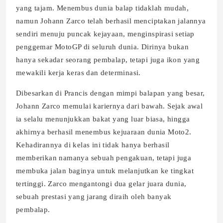
yang tajam. Menembus dunia balap tidaklah mudah,
namun Johann Zarco telah berhasil menciptakan jalannya
sendiri menuju puncak kejayaan, menginspirasi setiap
penggemar MotoGP di seluruh dunia. Dirinya bukan
hanya sekadar seorang pembalap, tetapi juga ikon yang
mewakili kerja keras dan determinasi.
Dibesarkan di Prancis dengan mimpi balapan yang besar,
Johann Zarco memulai kariernya dari bawah. Sejak awal
ia selalu menunjukkan bakat yang luar biasa, hingga
akhirnya berhasil menembus kejuaraan dunia Moto2.
Kehadirannya di kelas ini tidak hanya berhasil
memberikan namanya sebuah pengakuan, tetapi juga
membuka jalan baginya untuk melanjutkan ke tingkat
tertinggi. Zarco mengantongi dua gelar juara dunia,
sebuah prestasi yang jarang diraih oleh banyak
pembalap.