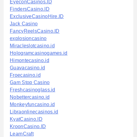
EyeconCasinos.ID
FindersCasino.ID
ExclusiveCasinoHire.ID
Jack Casino
FancyReelsCasino.ID
explosioncasino
Miracleslotcasino.id
Hologramcasinogames.id
Himontecasino.id
Guavacasino.id
Froecasino.id
Gam Stop Casino
Freshcasinoglass.id
Nobettercasino.id
Monkeyfuncasino.id
Libraonlinecasinos.id
KyatCasino.ID
KroonCasino.ID
LearnCraft