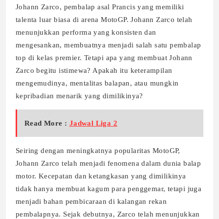
Johann Zarco, pembalap asal Prancis yang memiliki
talenta luar biasa di arena MotoGP. Johann Zarco telah
menunjukkan performa yang konsisten dan
mengesankan, membuatnya menjadi salah satu pembalap
top di kelas premier. Tetapi apa yang membuat Johann
Zarco begitu istimewa? Apakah itu keterampilan
mengemudinya, mentalitas balapan, atau mungkin
kepribadian menarik yang dimilikinya?
Read More :
Jadwal Liga 2
Seiring dengan meningkatnya popularitas MotoGP,
Johann Zarco telah menjadi fenomena dalam dunia balap
motor. Kecepatan dan ketangkasan yang dimilikinya
tidak hanya membuat kagum para penggemar, tetapi juga
menjadi bahan pembicaraan di kalangan rekan
pembalapnya. Sejak debutnya, Zarco telah menunjukkan