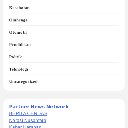
Kesehatan
Olahraga
Otomotif
Pendidikan
Politik
Teknologi
Uncategorized
𝗣𝗮𝗿𝘁𝗻𝗲𝗿 𝗡𝗲𝘄𝘀 𝗡𝗲𝘁𝘄𝗼𝗿𝗸 :
BERITA CERDAS
Narasi Nusantara
Kabar Harapan