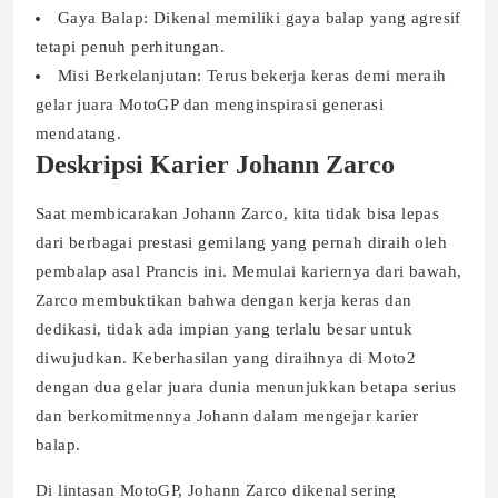
Gaya Balap: Dikenal memiliki gaya balap yang agresif
tetapi penuh perhitungan.
Misi Berkelanjutan: Terus bekerja keras demi meraih
gelar juara MotoGP dan menginspirasi generasi
mendatang.
Deskripsi Karier Johann Zarco
Saat membicarakan Johann Zarco, kita tidak bisa lepas
dari berbagai prestasi gemilang yang pernah diraih oleh
pembalap asal Prancis ini. Memulai kariernya dari bawah,
Zarco membuktikan bahwa dengan kerja keras dan
dedikasi, tidak ada impian yang terlalu besar untuk
diwujudkan. Keberhasilan yang diraihnya di Moto2
dengan dua gelar juara dunia menunjukkan betapa serius
dan berkomitmennya Johann dalam mengejar karier
balap.
Di lintasan MotoGP, Johann Zarco dikenal sering