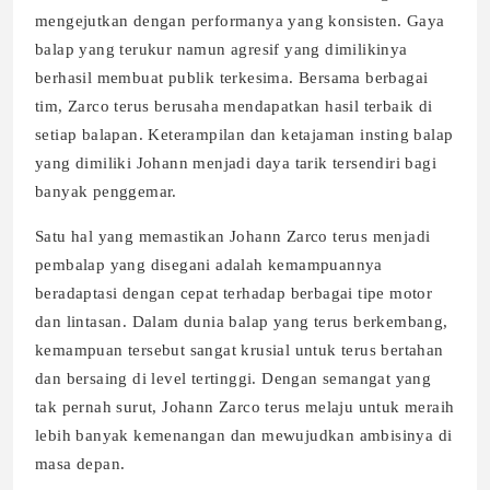
mengejutkan dengan performanya yang konsisten. Gaya
balap yang terukur namun agresif yang dimilikinya
berhasil membuat publik terkesima. Bersama berbagai
tim, Zarco terus berusaha mendapatkan hasil terbaik di
setiap balapan. Keterampilan dan ketajaman insting balap
yang dimiliki Johann menjadi daya tarik tersendiri bagi
banyak penggemar.
Satu hal yang memastikan Johann Zarco terus menjadi
pembalap yang disegani adalah kemampuannya
beradaptasi dengan cepat terhadap berbagai tipe motor
dan lintasan. Dalam dunia balap yang terus berkembang,
kemampuan tersebut sangat krusial untuk terus bertahan
dan bersaing di level tertinggi. Dengan semangat yang
tak pernah surut, Johann Zarco terus melaju untuk meraih
lebih banyak kemenangan dan mewujudkan ambisinya di
masa depan.