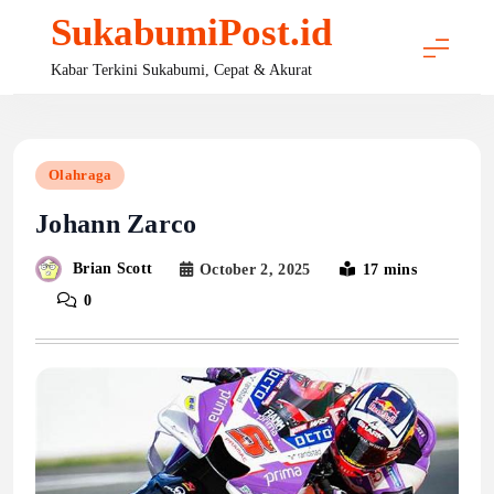
Skip
SukabumiPost.id
to
content
Kabar Terkini Sukabumi, Cepat & Akurat
Olahraga
Johann Zarco
Brian Scott
October 2, 2025
17 mins
0