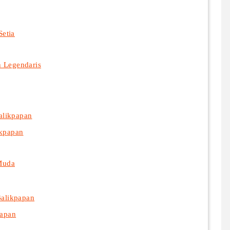
etia
n Legendaris
alikpapan
ikpapan
Muda
alikpapan
papan