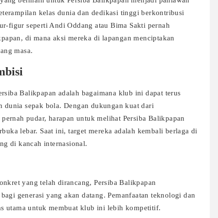
 yang bermain untuk Persiba Balikpapan menjadi pahlawan
erampilan kelas dunia dan dedikasi tinggi berkontribusi
ur-figur seperti Andi Oddang atau Bima Sakti pernah
likpapan, di mana aksi mereka di lapangan menciptakan
jang masa.
bisi
ersiba Balikpapan adalah bagaimana klub ini dapat terus
dunia sepak bola. Dengan dukungan kuat dari
pernah pudar, harapan untuk melihat Persiba Balikpapan
buka lebar. Saat ini, target mereka adalah kembali berlaga di
ing di kancah internasional.
onkret yang telah dirancang, Persiba Balikpapan
 bagi generasi yang akan datang. Pemanfaatan teknologi dan
tas utama untuk membuat klub ini lebih kompetitif.