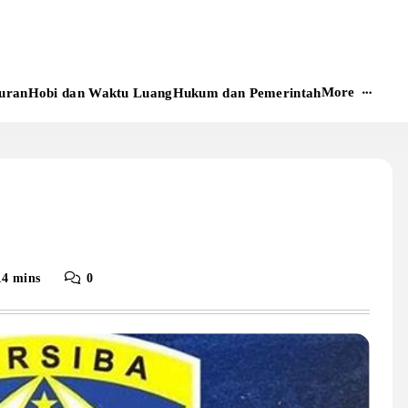
More
uran
Hobi dan Waktu Luang
Hukum dan Pemerintah
14 mins
0