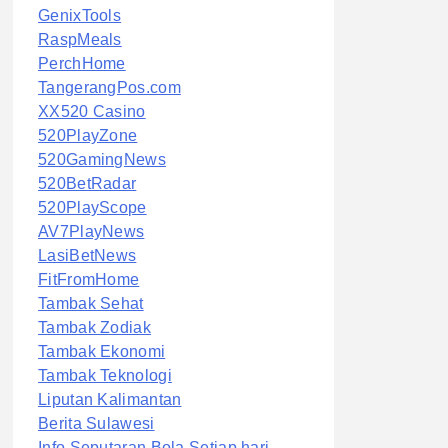
GenixTools
RaspMeals
PerchHome
TangerangPos.com
XX520 Casino
520PlayZone
520GamingNews
520BetRadar
520PlayScope
AV7PlayNews
LasiBetNews
FitFromHome
Tambak Sehat
Tambak Zodiak
Tambak Ekonomi
Tambak Teknologi
Liputan Kalimantan
Berita Sulawesi
Info Seputaran Bola Setiap hari