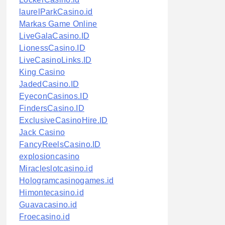
laurelParkCasino.id
Markas Game Online
LiveGalaCasino.ID
LionessCasino.ID
LiveCasinoLinks.ID
King Casino
JadedCasino.ID
EyeconCasinos.ID
FindersCasino.ID
ExclusiveCasinoHire.ID
Jack Casino
FancyReelsCasino.ID
explosioncasino
Miracleslotcasino.id
Hologramcasinogames.id
Himontecasino.id
Guavacasino.id
Froecasino.id