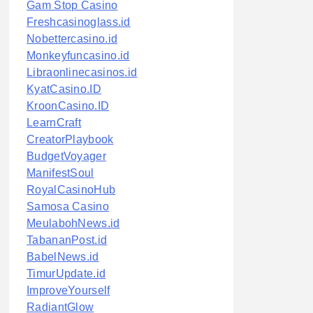
Gam Stop Casino
Freshcasinoglass.id
Nobettercasino.id
Monkeyfuncasino.id
Libraonlinecasinos.id
KyatCasino.ID
KroonCasino.ID
LearnCraft
CreatorPlaybook
BudgetVoyager
ManifestSoul
RoyalCasinoHub
Samosa Casino
MeulabohNews.id
TabananPost.id
BabelNews.id
TimurUpdate.id
ImproveYourself
RadiantGlow