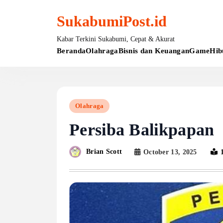
Skip
to
SukabumiPost.id
content
Kabar Terkini Sukabumi, Cepat & Akurat
Beranda
Olahraga
Bisnis dan Keuangan
Game
Hib
Olahraga
Persiba Balikpapan
Brian Scott
October 13, 2025